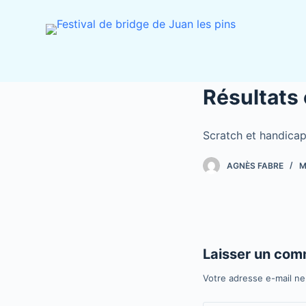
P
a
s
s
e
Résultats
r
a
Scratch et handica
u
c
AGNÈS FABRE
M
o
n
t
e
n
Laisser un com
u
Votre adresse e-mail ne