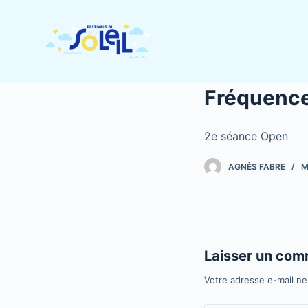
P
a
s
s
e
Fréquence
r
a
2e séance Open
u
c
AGNÈS FABRE
M
o
n
t
e
n
Laisser un com
u
Votre adresse e-mail ne