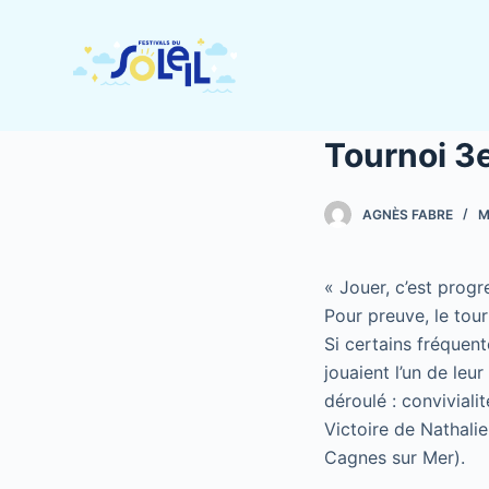
P
a
s
s
e
Tournoi 3e
r
a
AGNÈS FABRE
M
u
c
o
« Jouer, c’est progre
n
Pour preuve, le tour
t
Si certains fréquen
e
jouaient l’un de leu
n
déroulé : convivialit
u
Victoire de Nathali
Cagnes sur Mer).